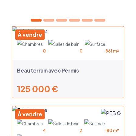
À vendre
0
0
861 m²
Beau terrain avec Permis
125 000 €
À vendre
4
2
180 m²