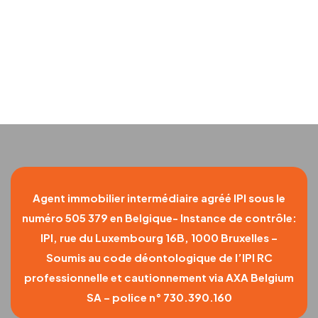
Laetitia
Bernard
2025-
05-20
Agent immobilier intermédiaire agréé IPI sous le
numéro 505 379 en Belgique- Instance de contrôle:
IPI, rue du Luxembourg 16B, 1000 Bruxelles –
Soumis au code déontologique de l’IPI RC
professionnelle et cautionnement via AXA Belgium
SA – police n° 730.390.160